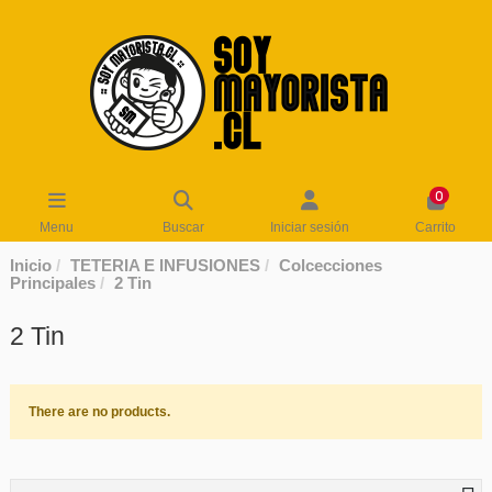
0
Menu
Buscar
Iniciar sesión
Carrito
Inicio
TETERIA E INFUSIONES
Colcecciones
Principales
2 Tin
2 Tin
There are no products.