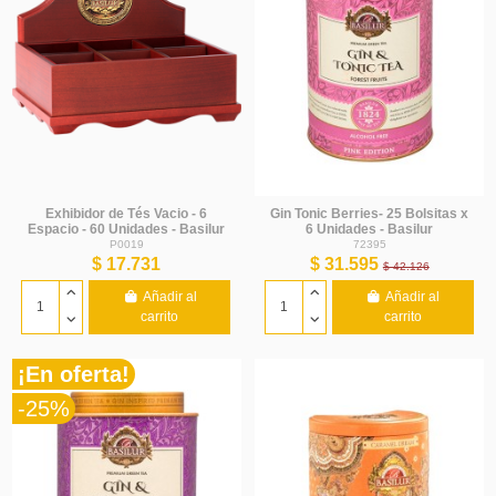
Exhibidor de Tés Vacio - 6
Gin Tonic Berries- 25 Bolsitas x
Espacio - 60 Unidades - Basilur
6 Unidades - Basilur
P0019
72395
$ 17.731
$ 31.595
$ 42.126
Añadir al
Añadir al
carrito
carrito
¡En oferta!
-25%