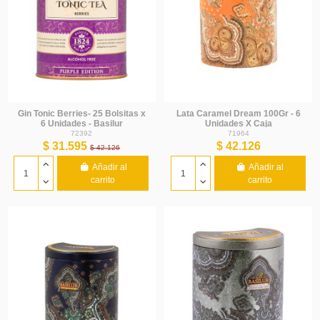
Gin Tonic Berries- 25 Bolsitas x
Lata Caramel Dream 100Gr - 6
6 Unidades - Basilur
Unidades X Caja
72392
71964
$ 31.595
$ 42.126
$ 42.126
Añadir al
Añadir al
carrito
carrito