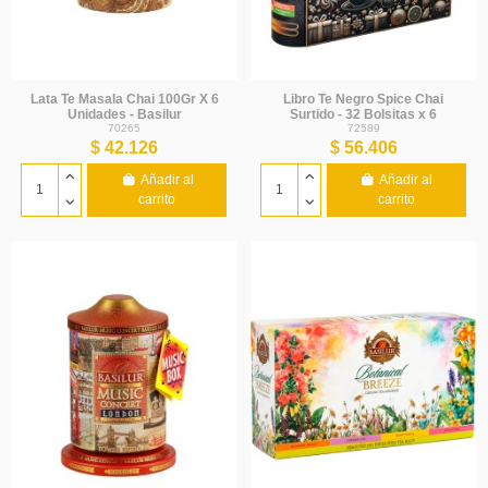
Lata Te Masala Chai 100Gr X 6
Libro Te Negro Spice Chai
Unidades - Basilur
Surtido - 32 Bolsitas x 6
Unidades - Basilur
70265
72589
$ 42.126
$ 56.406
Añadir al
Añadir al
carrito
carrito