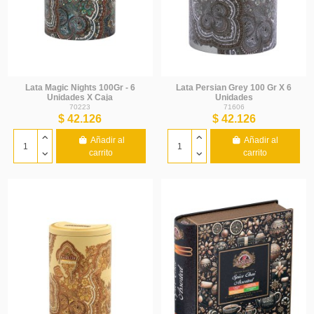
Lata Magic Nights 100Gr - 6
Lata Persian Grey 100 Gr X 6
Unidades X Caja
Unidades
70223
71606
$ 42.126
$ 42.126
Añadir al
Añadir al
carrito
carrito