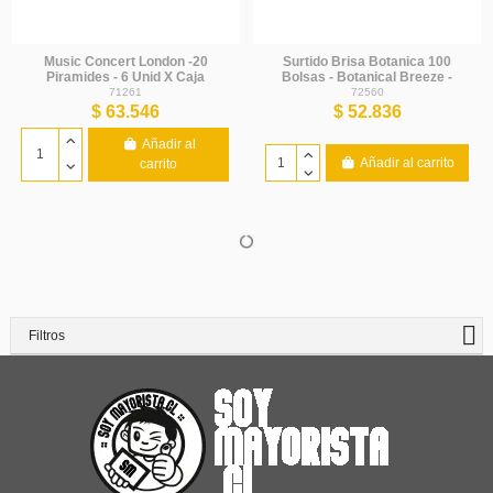
Music Concert London -20
Surtido Brisa Botanica 100
Piramides - 6 Unid X Caja
Bolsas - Botanical Breeze -
Basilur - 6 Unidades - Basilur
71261
72560
$ 63.546
$ 52.836
Añadir al
Añadir al carrito
carrito
Filtros