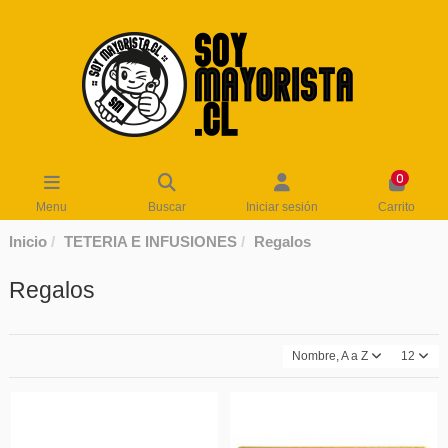
0
Menu
Buscar
Iniciar sesión
Carrito
Inicio
TETERIA E INFUSIONES
Regalos
Regalos
Nombre, A a Z
12