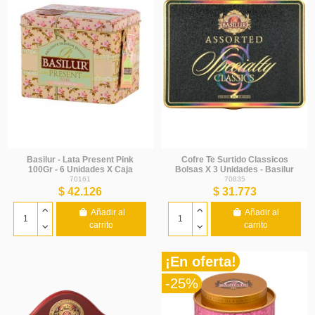
Basilur - Lata Present Pink
Cofre Te Surtido Classicos
100Gr - 6 Unidades X Caja
Bolsas X 3 Unidades - Basilur
70161
70835
$ 42.126
$ 31.773
Añadir al
Añadir al
carrito
carrito
¡En oferta!
-25%