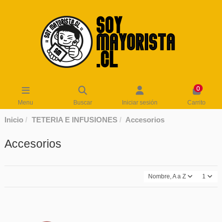
0
Menu
Buscar
Iniciar sesión
Carrito
Inicio
TETERIA E INFUSIONES
Accesorios
Accesorios
Nombre, A a Z
1