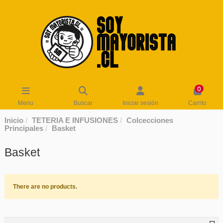
0
Menu
Buscar
Iniciar sesión
Carrito
Inicio
TETERIA E INFUSIONES
Colcecciones
Principales
Basket
Basket
There are no products.