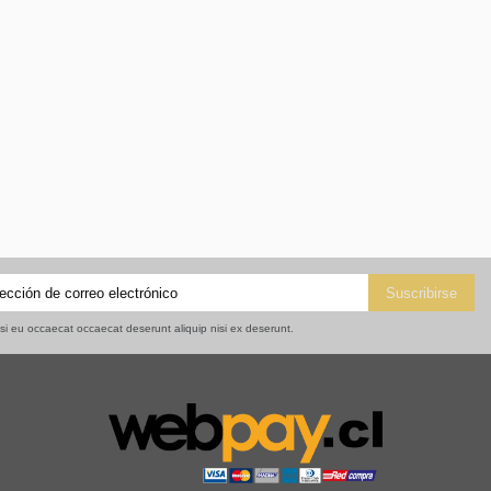
isi eu occaecat occaecat deserunt aliquip nisi ex deserunt.