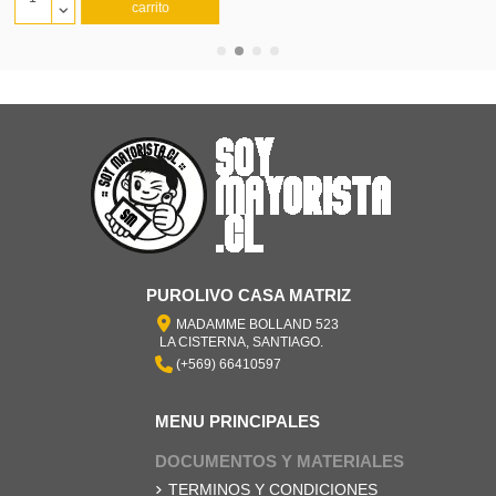
PUROLIVO CASA MATRIZ
MADAMME BOLLAND 523
LA CISTERNA, SANTIAGO.
-
(+569) 66410597
MENU PRINCIPALES
DOCUMENTOS Y MATERIALES
TERMINOS Y CONDICIONES