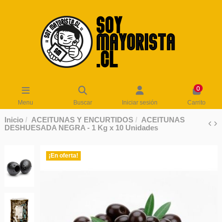
0
Menu
Buscar
Iniciar sesión
Carrito
Inicio
ACEITUNAS Y ENCURTIDOS
ACEITUNAS
DESHUESADA NEGRA - 1 Kg x 10 Unidades
¡En oferta!