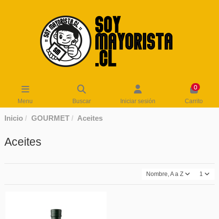
0
Menu
Buscar
Iniciar sesión
Carrito
Inicio
GOURMET
Aceites
Aceites
Nombre, A a Z
1