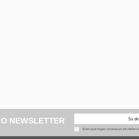
RO NEWSLETTER
Enim quis fugiat consequat elit minim n