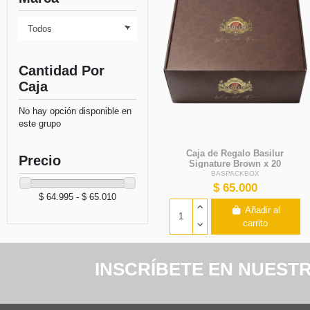
Cantidad Por
Caja
No hay opción disponible en
este grupo
Caja de Regalo Basilur
Precio
Signature Brown x 20
Unidades - Basilur
BASPACKBOX
$ 65.000
$ 64.995 - $ 65.010
Añadir al
carrito
INSCRÍBETE EN NUEST