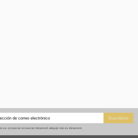
isi eu occaecat occaecat deserunt aliquip nisi ex deserunt.