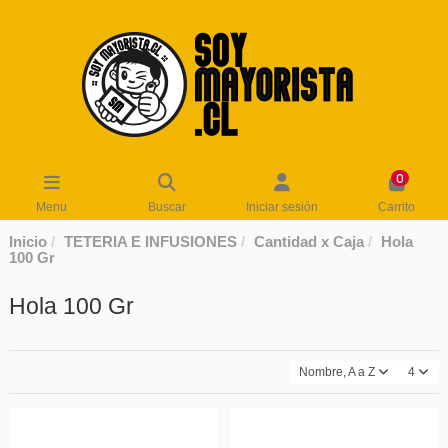
0
Menu
Buscar
Iniciar sesión
Carrito
Inicio
TETERIA E INFUSIONES
Cantidad x Caja
Hola
100 Gr
Hola 100 Gr
Nombre, A a Z
4