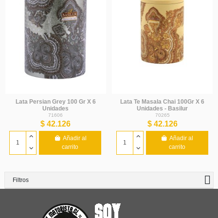
Lata Persian Grey 100 Gr X 6
Lata Te Masala Chai 100Gr X 6
Unidades
Unidades - Basilur
71606
70265
$ 42.126
$ 42.126
Añadir al
Añadir al
carrito
carrito
Filtros