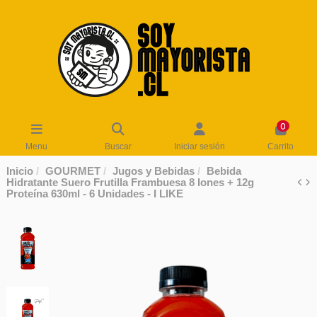
0
Menu
Buscar
Iniciar sesión
Carrito
Inicio
GOURMET
Jugos y Bebidas
Bebida
Hidratante Suero Frutilla Frambuesa 8 Iones + 12g
Proteína 630ml - 6 Unidades - I LIKE