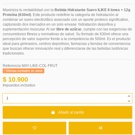
Maximiza tu rentabilidad con la
Bebida Hidratante Suero ILIKE 8 Iones + 12g
Proteína (630ml)
. Este producto redefine la categoría de hidratación al
combinar un suero electrolítico avanzado con un aporte proteico significativo,
capturando dos mercados en un solo envase: hidratación deportiva y
suplementación muscular. Al ser
libre de azúcar
, cumple con las exigencias de
consumidores fitness y normativas de salud. Su formato de 630ml ofrece una
percepción de valor superior frente a la competencia de 500ml. Es el producto
ideal para gimnasios, centros deportivos, farmacias y tiendas de conveniencia
que buscan ofrecer innovación real y diferenciarse de las bebidas isotónicas
tradicionales.
Referencia
MAY-LIKE-COL-FRUT
Últimas unidades en stock
$ 10.900
Impuestos incluidos
Añadir al carrito