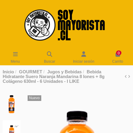
0
Menu
Buscar
Iniciar sesión
Carrito
Inicio
GOURMET
Jugos y Bebidas
Bebida
Hidratante Suero Naranja Mandarina 8 Iones + 8g
Colágeno 630ml - 6 Unidades - I LIKE
Nuevo