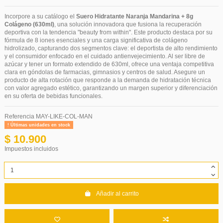
Incorpore a su catálogo el
Suero Hidratante Naranja Mandarina + 8g
Colágeno (630ml)
, una solución innovadora que fusiona la recuperación
deportiva con la tendencia "beauty from within". Este producto destaca por su
fórmula de 8 iones esenciales y una carga significativa de colágeno
hidrolizado, capturando dos segmentos clave: el deportista de alto rendimiento
y el consumidor enfocado en el cuidado antienvejecimiento. Al ser libre de
azúcar y tener un formato extendido de 630ml, ofrece una ventaja competitiva
clara en góndolas de farmacias, gimnasios y centros de salud. Asegure un
producto de alta rotación que responde a la demanda de hidratación técnica
con valor agregado estético, garantizando un margen superior y diferenciación
en su oferta de bebidas funcionales.
Referencia
MAY-LIKE-COL-MAN
Últimas unidades en stock
$ 10.900
Impuestos incluidos
Añadir al carrito