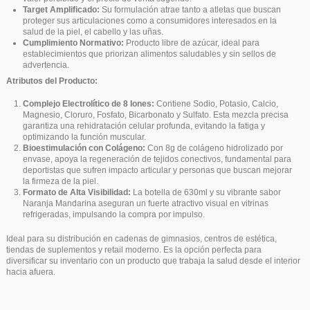
Target Amplificado:
Su formulación atrae tanto a atletas que buscan
proteger sus articulaciones como a consumidores interesados en la
salud de la piel, el cabello y las uñas.
Cumplimiento Normativo:
Producto libre de azúcar, ideal para
establecimientos que priorizan alimentos saludables y sin sellos de
advertencia.
Atributos del Producto:
Complejo Electrolítico de 8 Iones:
Contiene Sodio, Potasio, Calcio,
Magnesio, Cloruro, Fosfato, Bicarbonato y Sulfato. Esta mezcla precisa
garantiza una rehidratación celular profunda, evitando la fatiga y
optimizando la función muscular.
Bioestimulación con Colágeno:
Con 8g de colágeno hidrolizado por
envase, apoya la regeneración de tejidos conectivos, fundamental para
deportistas que sufren impacto articular y personas que buscan mejorar
la firmeza de la piel.
Formato de Alta Visibilidad:
La botella de 630ml y su vibrante sabor
Naranja Mandarina aseguran un fuerte atractivo visual en vitrinas
refrigeradas, impulsando la compra por impulso.
Ideal para su distribución en cadenas de gimnasios, centros de estética,
tiendas de suplementos y retail moderno. Es la opción perfecta para
diversificar su inventario con un producto que trabaja la salud desde el interior
hacia afuera.