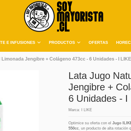
TE E INFUSIONES
PRODUCTOS
OFERTAS
HOREC
 Limonada Jengibre + Colágeno 473cc - 6 Unidades - I LIK
Lata Jugo Nat
Jengibre + Co
6 Unidades - I
Marca:
I LIKE
Optimice su oferta con el
Jugo ILIK
550cc
, un producto de alta rotación