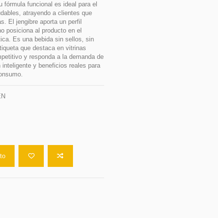
 fórmula funcional es ideal para el
udables, atrayendo a clientes que
 El jengibre aporta un perfil
no posiciona al producto en el
ca. Es una bebida sin sellos, sin
iqueta que destaca en vitrinas
petitivo y responda a la demanda de
inteligente y beneficios reales para
 consumo.
EN
ito