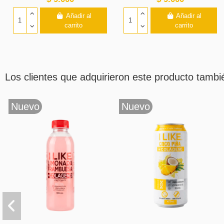
Añadir al
Añadir al
carrito
carrito
Los clientes que adquirieron este producto tamb
¡En oferta!
-25%