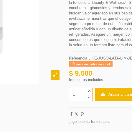
la tendencia "Beauty & Wellness". Su
canal retail, gimnasios y tiendas sal
buscan valor agregado en sus bebidas.
revitalizante, mientras que el coláge
segmento premium de nutrición estéti
azúcar añadida y con un diseño de et
refrigeradas. Asegure un margen com
consumidores que exigen hidratación 
la salud en un formato listo para el
Referencia
LIKE-JUGO-LATA-LIM-J
Últimas unidades en stock
$ 9.000
Impuestos incluidos
Añadir al carr
jugo
bebida
funcionales