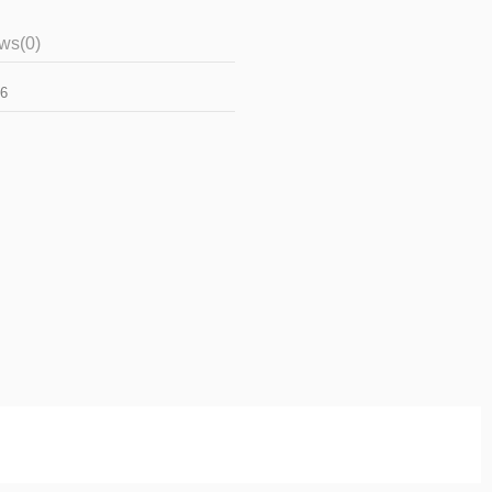
ews
(0)
6