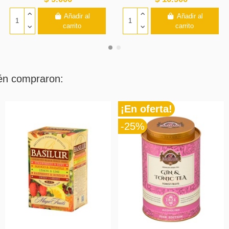
Añadir al
Añadir al
carrito
carrito
ién compraron:
Nuevo