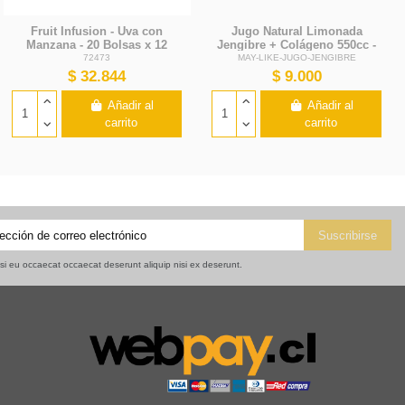
isi eu occaecat occaecat deserunt aliquip nisi ex deserunt.