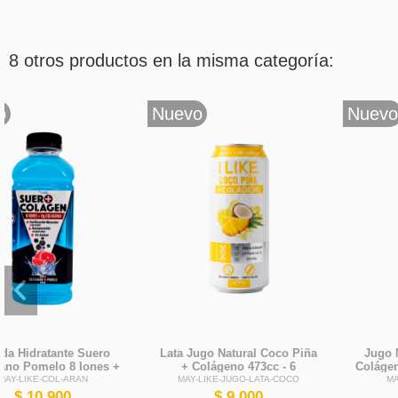
8 otros productos en la misma categoría:
Nuevo
Nuevo
Jugo Natural Coco Piña +
Jugo Natural Limonada
Colágeno 550cc - 6 Unidades
Jengibre + Colágeno 550cc -
- I LIKE
6 Unidades - I LIKE
MAY-LIKE-JUGO-COCO
MAY-LIKE-JUGO-JENGIBRE
$ 9.000
$ 9.000