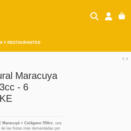
A Y RESTAURANTES
ural Maracuya
3cc - 6
IKE
E Maracuyá + Colágeno 550cc
, una
 de las frutas más demandadas por