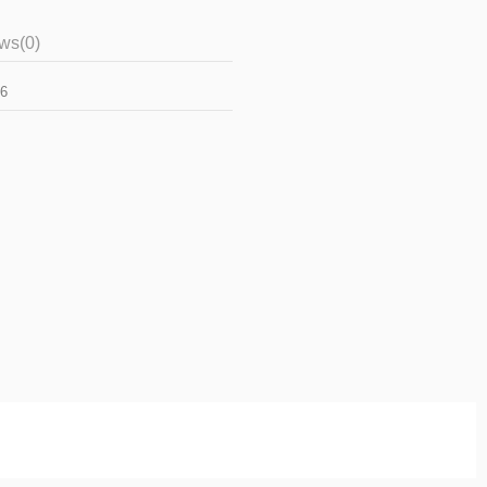
ews
(0)
6