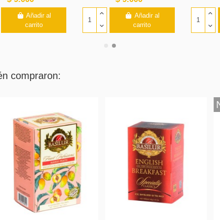
Añadir al
Añadir al
carrito
carrito
ién compraron:
Nuevo
Nuevo