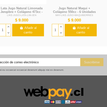
isi eu occaecat occaecat deserunt aliquip nisi ex deserunt.