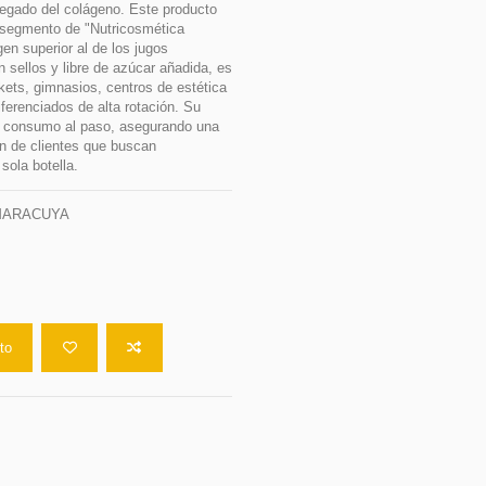
regado del colágeno. Este producto
 segmento de "Nutricosmética
en superior al de los jugos
 sellos y libre de azúcar añadida, es
rkets, gimnasios, centros de estética
ferenciados de alta rotación. Su
l consumo al paso, asegurando una
ón de clientes que buscan
sola botella.
-MARACUYA
ito