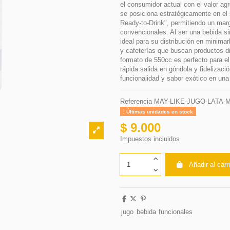
el consumidor actual con el valor ag
se posiciona estratégicamente en el
Ready-to-Drink", permitiendo un marg
convencionales. Al ser una bebida sin
ideal para su distribución en minima
y cafeterías que buscan productos di
formato de 550cc es perfecto para e
rápida salida en góndola y fidelizaci
funcionalidad y sabor exótico en una 
Referencia
MAY-LIKE-JUGO-LATA
Últimas unidades en stock
$ 9.000
Impuestos incluidos
Añadir al carr
jugo
bebida
funcionales