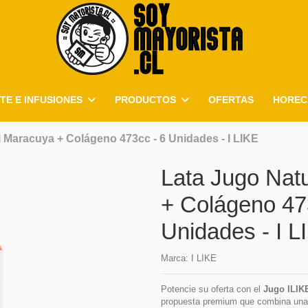
TE E INFUSIONES
PRODUCTOS
OFERTAS
HOREC
 Maracuya + Colágeno 473cc - 6 Unidades - I LIKE
Lata Jugo Nat
+ Colágeno 47
Unidades - I L
Marca:
I LIKE
Potencie su oferta con el
Jugo ILIK
propuesta premium que combina una