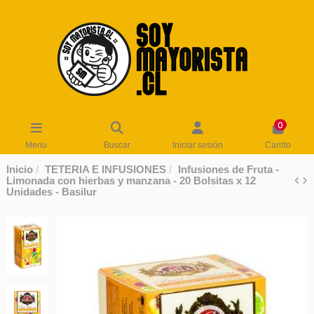
0
Menu
Buscar
Iniciar sesión
Carrito
Inicio
TETERIA E INFUSIONES
Infusiones de Fruta -
Limonada con hierbas y manzana - 20 Bolsitas x 12
Unidades - Basilur