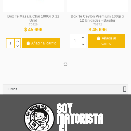
Box Te Masala Chai 100Gr X 12
Box Te Ceylon Premium 100gr x
Unid
12 Unidades - Basilur
70429
70772
$ 45.696
$ 45.696
Añadir al
Añadir al carrito
carrito
Filtros