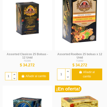
Assorted Clasicos 25 Bolsas -
Assorted Rooibos 25 bolsas x 12
12 Unid
Unid
70296
71893
$ 34.272
$ 34.272
Añadir al
Añadir al carrito
carrito
¡En oferta!