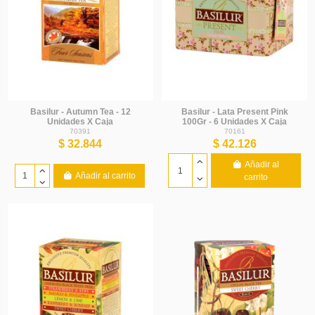
Basilur - Autumn Tea - 12
Basilur - Lata Present Pink
Unidades X Caja
100Gr - 6 Unidades X Caja
70391
70161
$ 32.844
$ 42.126
Añadir al
Añadir al carrito
carrito