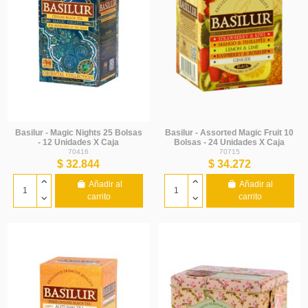
Basilur - Magic Nights 25 Bolsas
Basilur - Assorted Magic Fruit 10
- 12 Unidades X Caja
Bolsas - 24 Unidades X Caja
70416
70715
$ 32.844
$ 34.272
Añadir al
Añadir al
carrito
carrito