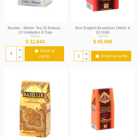
Basilur - Winter Tea 25 Bolsas -
Box English Breakfast 100Gr X
12 Unidades X Caja
12 Unid.
70162
70770
$ 32.844
$ 45.696
Añadir al
Añadir al carrito
carrito