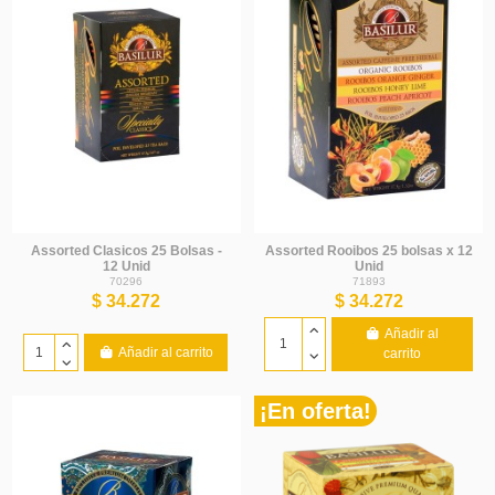
Assorted Clasicos 25 Bolsas -
Assorted Rooibos 25 bolsas x 12
12 Unid
Unid
70296
71893
$ 34.272
$ 34.272
Añadir al
Añadir al carrito
carrito
¡En oferta!