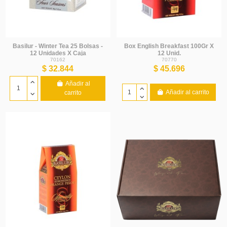
Basilur - Winter Tea 25 Bolsas -
Box English Breakfast 100Gr X
12 Unidades X Caja
12 Unid.
70162
70770
$ 32.844
$ 45.696
Añadir al
Añadir al carrito
carrito