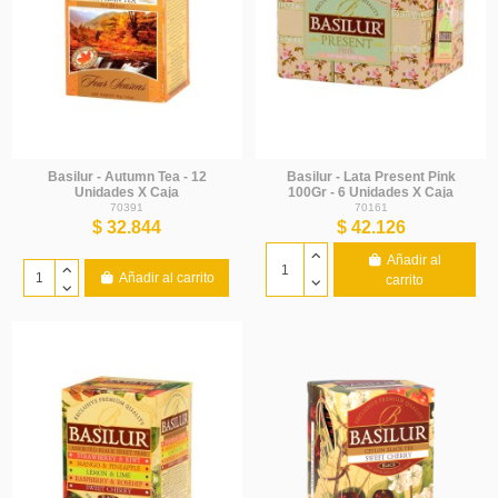
Basilur - Autumn Tea - 12
Basilur - Lata Present Pink
Unidades X Caja
100Gr - 6 Unidades X Caja
70391
70161
$ 32.844
$ 42.126
Añadir al
Añadir al carrito
carrito