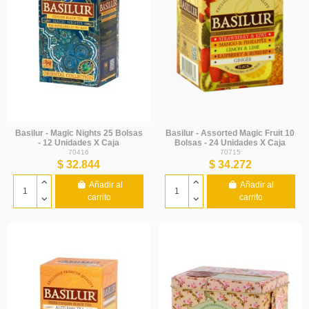
Basilur - Magic Nights 25 Bolsas
Basilur - Assorted Magic Fruit 10
- 12 Unidades X Caja
Bolsas - 24 Unidades X Caja
70416
70715
$ 32.844
$ 34.272
Añadir al
Añadir al
carrito
carrito