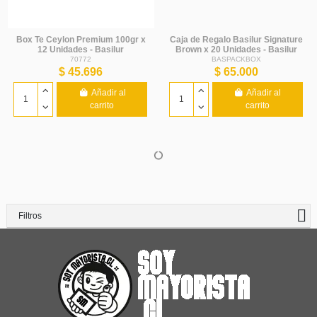
Box Te Ceylon Premium 100gr x
Caja de Regalo Basilur Signature
12 Unidades - Basilur
Brown x 20 Unidades - Basilur
70772
BASPACKBOX
$ 45.696
$ 65.000
Añadir al
Añadir al
carrito
carrito
Filtros