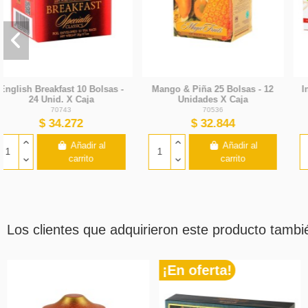
Infusiones Surtidas Bolsitas -
Infusiones de Fruta - Surtido -
60 Bolsas x 6 Unidades
20 Bolsitas x 12 Unidades -
Basilur
Basilur
71619
72365
$ 38.556
$ 34.272
Añadir al
Añadir al
carrito
carrito
Los clientes que adquirieron este producto tamb