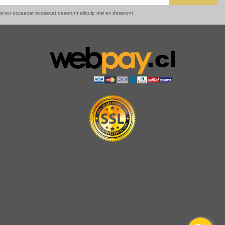
isi eu occaecat occaecat deserunt aliquip nisi ex deserunt.