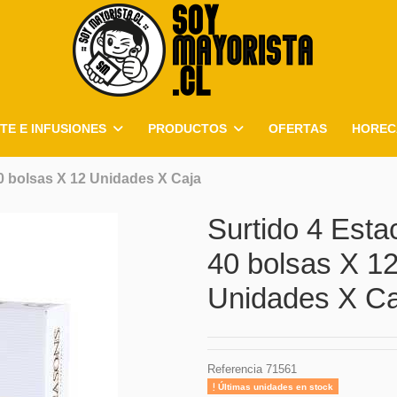
TE E INFUSIONES
PRODUCTOS
OFERTAS
HOREC
0 bolsas X 12 Unidades X Caja
Surtido 4 Esta
40 bolsas X 1
Unidades X Ca
Referencia
71561
Últimas unidades en stock