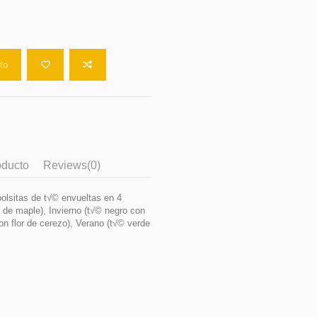
ito
oducto
Reviews
(0)
olsitas de t√© envueltas en 4
 de maple), Invierno (t√© negro con
n flor de cerezo), Verano (t√© verde