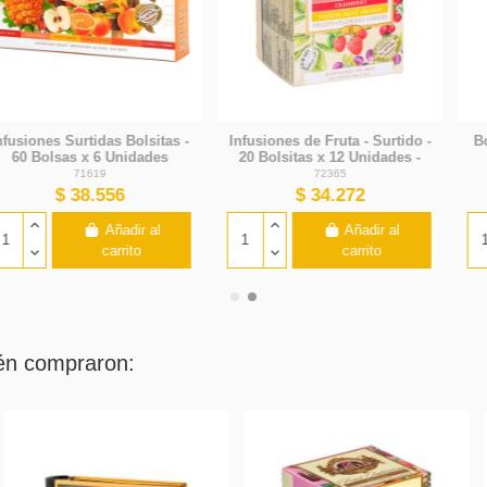
Box English Breakfast 100Gr
Basilur - Winter Tea 25 Bolsas
X 12 Unid.
- 12 Unidades X Caja
70770
70162
$ 45.696
$ 32.844
Añadir al
Añadir al
carrito
carrito
ién compraron: