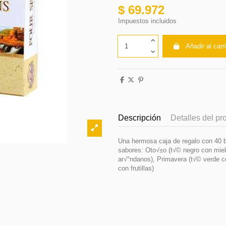
$ 69.972
Impuestos incluidos
Añadir al carr
Descripción
Detalles del pr
Una hermosa caja de regalo con 40 b
sabores: Oto√±o (t√© negro con miel
ar√°ndanos), Primavera (t√© verde co
con frutillas)