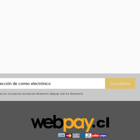
isi eu occaecat occaecat deserunt aliquip nisi ex deserunt.