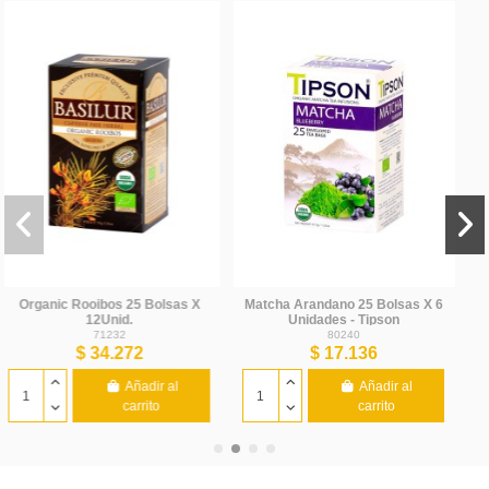
sas X 6
al