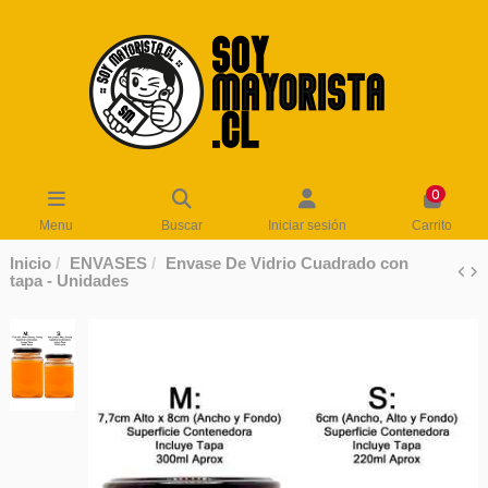
0
Menu
Buscar
Iniciar sesión
Carrito
Inicio
ENVASES
Envase De Vidrio Cuadrado con
tapa - Unidades