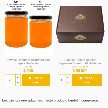
Envase De Vidrio Cilindrico con
Caja de Regalo Basilur
tapa - Unidades
Signature Brown x 20 Unidades
- Basilur
VID_01
BASPACKBOX
$ 500
$ 65.000
Añadir al
Añadir al
carrito
carrito
Los clientes que adquirieron este producto también compraron: