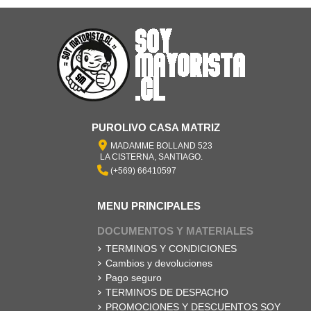
PUROLIVO CASA MATRIZ
MADAMME BOLLAND 523
LA CISTERNA, SANTIAGO.
sorted
cus y
Mango
(+569) 66410597
s x 12
x 12
aja
r
MENU PRINCIPALES
al
al
al
DOCUMENTOS Y MATERIALES
TERMINOS Y CONDICIONES
Cambios y devoluciones
Pago seguro
TERMINOS DE DESPACHO
PROMOCIONES Y DESCUENTOS SOY