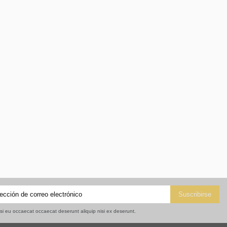
isi eu occaecat occaecat deserunt aliquip nisi ex deserunt.