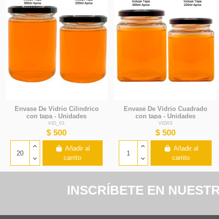
Envase De Vidrio Cilindrico
Envase De Vidrio Cuadrado
con tapa - Unidades
con tapa - Unidades
VID_01
VID03
$ 500
$ 500
Añadir al
Añadir al
carrito
carrito
INSCRÍBETE EN NUEST