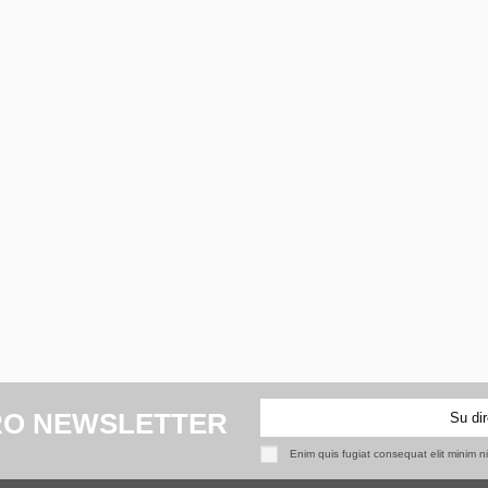
RO NEWSLETTER
Enim quis fugiat consequat elit minim n