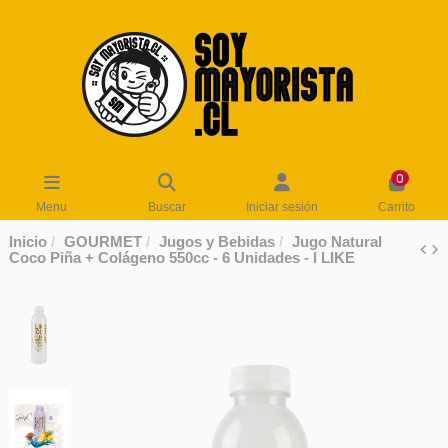
0
Menu
Buscar
Iniciar sesión
Carrito
Inicio
GOURMET
Jugos y Bebidas
Jugo Natural
Coco Piña + Colágeno 550cc - 6 Unidades - I LIKE