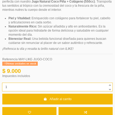
perfecta con nuestro
Jugo Natural Coco Piña + Colágeno (550cc)
. Transporta
tus sentidos al trópico con la cremosidad del coco y la frescura de la piña,
mientras nutres tu cuerpo desde el interior.
Piel y Vitalidad:
Enriquecido con colágeno para fortalecer tu piel, cabello
y articulaciones en cada sorbo.
Naturalmente Rico:
Sin azúcar añadida y alto en antioxidantes. Es la
opción ideal para hidratarte de forma deliciosa y saludable en cualquier
momento del día.
Bienestar Real:
Una bebida funcional diseñada para quienes buscan
cuidarse sin renunciar al placer de un sabor auténtico y refrescante.
¡Refresca tu día y resalta tu brillo natural con ILIKE!
Referencia
MAY-LIKE-JUGO-COCO
Últimas unidades en stock
$ 9.000
Impuestos incluidos
Añadir al carrito