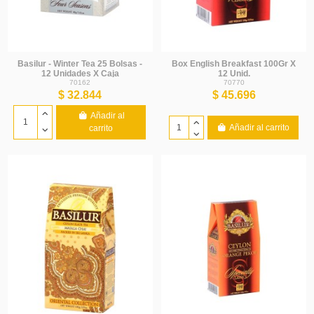
Basilur - Winter Tea 25 Bolsas -
Box English Breakfast 100Gr X
12 Unidades X Caja
12 Unid.
70162
70770
$ 32.844
$ 45.696
Añadir al
Añadir al carrito
carrito