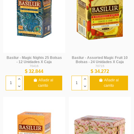
Basilur - Magic Nights 25 Bolsas
Basilur - Assorted Magic Fruit 10
- 12 Unidades X Caja
Bolsas - 24 Unidades X Caja
70416
70715
$ 32.844
$ 34.272
Añadir al
Añadir al
carrito
carrito