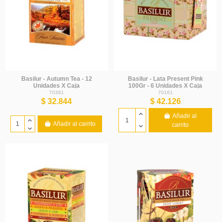
Basilur - Autumn Tea - 12
Basilur - Lata Present Pink
Unidades X Caja
100Gr - 6 Unidades X Caja
70391
70161
$ 32.844
$ 42.126
Añadir al
Añadir al carrito
carrito