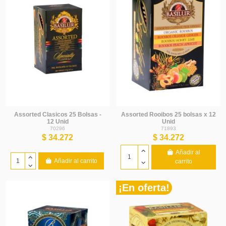
Assorted Clasicos 25 Bolsas -
Assorted Rooibos 25 bolsas x 12
12 Unid
Unid
70296
71893
$ 34.272
$ 34.272
Añadir al
Añadir al carrito
carrito
¡En oferta!