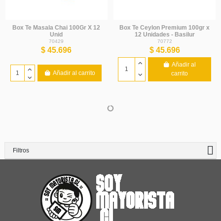
Box Te Masala Chai 100Gr X 12
Box Te Ceylon Premium 100gr x
Unid
12 Unidades - Basilur
70429
70772
$ 45.696
$ 45.696
Añadir al
Añadir al carrito
carrito
Filtros