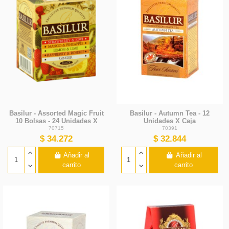
Basilur - Assorted Magic Fruit
Basilur - Autumn Tea - 12
10 Bolsas - 24 Unidades X
Unidades X Caja
Caja
70715
70391
$ 34.272
$ 32.844
Añadir al
Añadir al
carrito
carrito