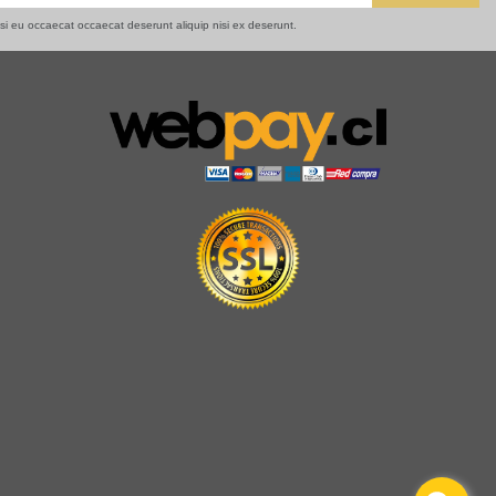
isi eu occaecat occaecat deserunt aliquip nisi ex deserunt.