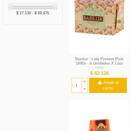
$ 17.130 - $ 69.975
Basilur - Lata Present Pink
100Gr - 6 Unidades X Caja
70161
$ 42.126
Añadir al
carrito