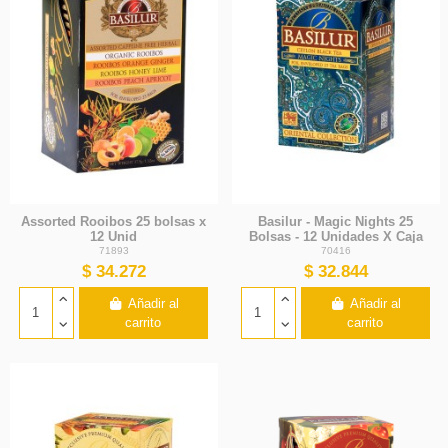
Assorted Rooibos 25 bolsas x
Basilur - Magic Nights 25
12 Unid
Bolsas - 12 Unidades X Caja
71893
70416
$ 34.272
$ 32.844
Añadir al
Añadir al
carrito
carrito