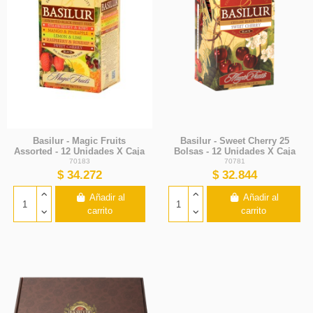
Basilur - Magic Fruits
Basilur - Sweet Cherry 25
Assorted - 12 Unidades X Caja
Bolsas - 12 Unidades X Caja
70183
70781
$ 34.272
$ 32.844
Añadir al
Añadir al
carrito
carrito