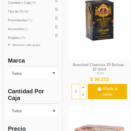

Cantidad x Caja
(58)

Tipo de Te
(68)

Presentación
(71)

Accesorios
(1)

Regalos
(20)
Resetear este grupo
Marca
Assorted Clasicos 25 Bolsas -
12 Unid
70296
$ 34.272
Añadir al
Cantidad Por
carrito
Caja
Precio