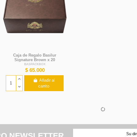
Caja de Regalo Basilur
Signature Brown x 20
Unidades - Basilur
BASPACKBOX
$ 65.000
Añadir al
carrito
RO NEWSLETTER