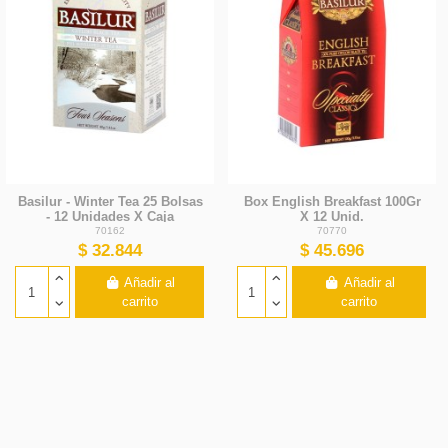
Basilur - Winter Tea 25 Bolsas
Box English Breakfast 100Gr
- 12 Unidades X Caja
X 12 Unid.
70162
70770
$ 32.844
$ 45.696
Añadir al
Añadir al
carrito
carrito